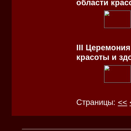
области крас
III Церемони
красоты и зд
Страницы:
<<