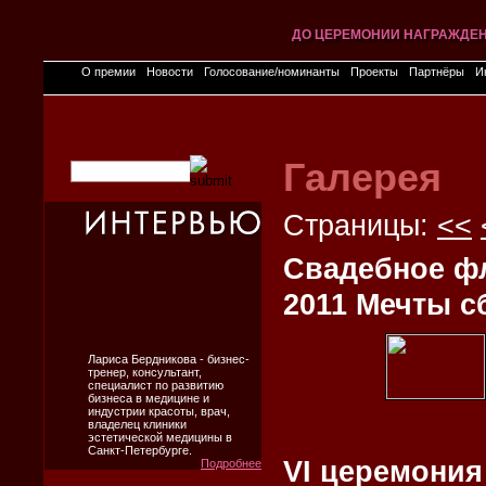
ДО ЦЕРЕМОНИИ НАГРАЖДЕ
ДО ЦЕРЕМОНИИ НАГРАЖДЕ
ДО ЦЕРЕМОНИИ НАГРАЖДЕ
ДО ЦЕРЕМОНИИ НАГРАЖДЕ
ДО ЦЕРЕМОНИИ НАГРАЖДЕ
ДО ЦЕРЕМОНИИ НАГРАЖДЕ
ДО ЦЕРЕМОНИИ НАГРАЖДЕ
ДО ЦЕРЕМОНИИ НАГРАЖДЕ
ДО ЦЕРЕМОНИИ НАГРАЖДЕ
ДО ЦЕРЕМОНИИ НАГРАЖДЕ
О премии
Новости
Голосование/номинанты
Проекты
Партнёры
И
Галерея
Страницы:
<<
Свадебное ф
2011 Мечты с
Лариса Бердникова - бизнес-
тренер, консультант,
специалист по развитию
бизнеса в медицине и
индустрии красоты, врач,
владелец клиники
эстетической медицины в
Санкт-Петербурге.
VI церемония
Подробнее