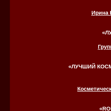
Ирина 
«
Л
Груп
«
ЛУЧШИЙ КОСМ
Косметиче
«
RO