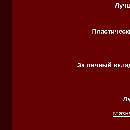
Лучш
Пластическ
За личный вклад
Лу
глазн