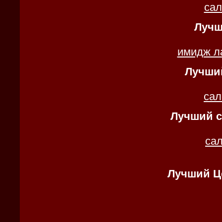
са
Лучш
имидж л
Лучши
сал
Лучший с
са
Лучший Ц