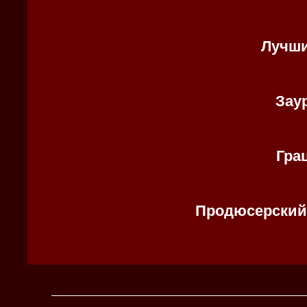
Лучши
Зау
Гра
Продюсерский 