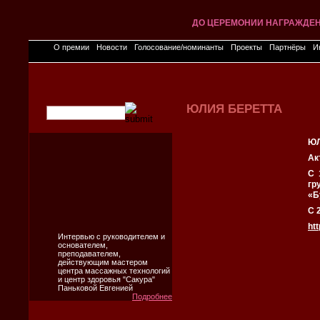
ДО ЦЕРЕМОНИИ НАГРАЖДЕ
О премии
Новости
Голосование/номинанты
Проекты
Партнёры
И
ЮЛИЯ БЕРЕТТА
ЮЛ
Ак
С 
гр
«Б
С 
htt
Интервью с руководителем и
основателем,
преподавателем,
действующим мастером
центра массажных технологий
и центр здоровья "Сакура"
Паньковой Евгенией
Подробнее