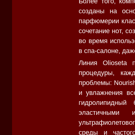
Более того, комп
созданы на осн
парфюмерии клас
сочетание нот, с
во время использ
в спа-салоне, даж
Линия Olioseta 
процедуры, каж
проблемы: Nouris
и увлажнения вс
гидролипидный 
эластичными
ультрафиолетовог
среды и частог