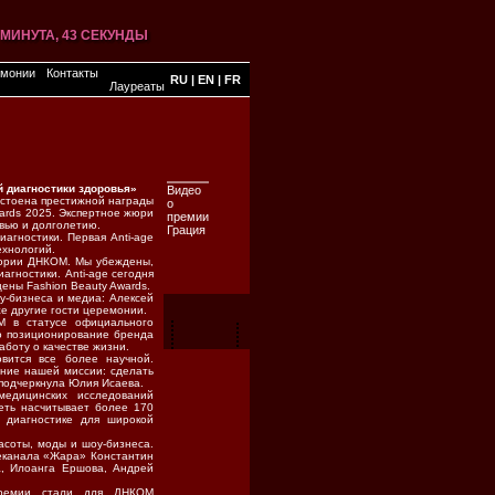
1 МИНУТА, 43 СЕКУНДЫ
1 МИНУТА, 43 СЕКУНДЫ
1 МИНУТА, 43 СЕКУНДЫ
1 МИНУТА, 43 СЕКУНДЫ
1 МИНУТА, 43 СЕКУНДЫ
1 МИНУТА, 43 СЕКУНДЫ
 1 МИНУТА, 43 СЕКУНДЫ
1 МИНУТА, 43 СЕКУНДЫ
1 МИНУТА, 43 СЕКУНДЫ
1 МИНУТА, 43 СЕКУНДЫ
емонии
Контакты
RU
|
EN
|
FR
Лауреаты
й диагностики здоровья»
Видео
стоена престижной награды
о
ards 2025. Экспертное жюри
премии
вью и долголетию.
Грация
агностики. Первая Anti-age
ехнологий.
тории ДНКОМ. Мы убеждены,
агностики. Anti-age сегодня
ены Fashion Beauty Awards.
-бизнеса и медиа: Алексей
же другие гости церемонии.
М в статусе официального
ло позиционирование бренда
аботу о качестве жизни.
вится все более научной.
ение нашей миссии: сделать
 подчеркнула Юлия Исаева.
дицинских исследований
Сеть насчитывает более 170
 диагностике для широкой
асоты, моды и шоу-бизнеса.
еканала «Жара» Константин
а, Илоанга Ершова, Андрей
премии стали для ДНКОМ