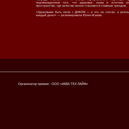
подтверждением того, что здоровье, наука и эстетика с
пространство, где качество жизни становится главным трендом.
«Здоровыми быть легко с ДНКОМ — и это не слоган, а реаль
каждый день!» — резюмировала Юлия Исаева.
Организатор премии - ООО «АКВА ТЕХ ЛАЙФ»