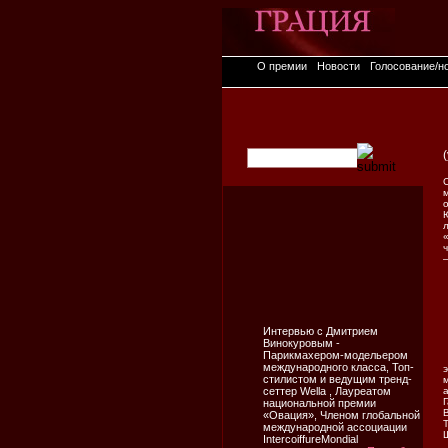
О премии
Новости
Голосование/н
(
Интервью с Дмитрием
Винокуровым -
Парикмахером-модельером
международного класса, Топ-
стилистом и ведущим тренд-
сеттер Wella , Лауреатом
национальной премии
«Овация», Членом глобальной
международной ассоциации
IntercoiffureMondial