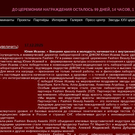
ДО ЦЕРЕМОНИИ НАГРАЖДЕНИЯ ОСТАЛОСЬ
ДО ЦЕРЕМОНИИ НАГРАЖДЕНИЯ ОСТАЛОСЬ
99 ДНЕЙ, 14 ЧАСОВ, 
99 ДНЕЙ, 14 ЧАСОВ, 
ДО ЦЕРЕМОНИИ НАГРАЖДЕНИЯ ОСТАЛОСЬ
ДО ЦЕРЕМОНИИ НАГРАЖДЕНИЯ ОСТАЛОСЬ
ДО ЦЕРЕМОНИИ НАГРАЖДЕНИЯ ОСТАЛОСЬ
99 ДНЕЙ, 14 ЧАСОВ, 
99 ДНЕЙ, 14 ЧАСОВ, 
99 ДНЕЙ, 14 ЧАСОВ, 
ДО ЦЕРЕМОНИИ НАГРАЖДЕНИЯ ОСТАЛОСЬ
ДО ЦЕРЕМОНИИ НАГРАЖДЕНИЯ ОСТАЛОСЬ
99 ДНЕЙ, 14 ЧАСОВ, 
99 ДНЕЙ, 14 ЧАСОВ,
ДО ЦЕРЕМОНИИ НАГРАЖДЕНИЯ ОСТАЛОСЬ
ДО ЦЕРЕМОНИИ НАГРАЖДЕНИЯ ОСТАЛОСЬ
99 ДНЕЙ, 14 ЧАСОВ, 
99 ДНЕЙ, 14 ЧАСОВ, 
ДО ЦЕРЕМОНИИ НАГРАЖДЕНИЯ ОСТАЛОСЬ
99 ДНЕЙ, 14 ЧАСОВ, 
оминанты
Проекты
Партнёры
Интервью
Галерея
Пресс-центр
Звезды XXV цер
17.12.2025
увеличить
)
Юлия Исаева: « Внешняя красота и молодость начинается с внутренне
Соучредитель и коммерческий директор лабораторной сети ДНКОМ Юлия Исаева была удо
международного телеканала Fashion TV в рамках ежегодной церемонии Fashion Beauty Aw
отметило вклад Юлии Исаевой в формировании культуры осознанного отношения к здоро
Юлия Исаева стала победителем в номинации«Лучшая медицинская сеть лабораторной ди
лаборатория в России», подтвердив лидерство ДНКОМ на стыке науки, красоты и высоких т
«Для меня эта награда — признание не только личной работы, но и философии лабора
что настоящая красота начинается со здоровья, а здоровье — с точной и своевременной ди
— это интегративная медицина и индивидуальный подход», — отметила Юлия Исаева со сц
С победой Юлию Исаеву на мероприятии поздравили звезды шоу
Воробьев, Катя Лель, Алла Довлатова, Анжелика Агурбаш, а так
Особым акцентом вечера стало участие лаборатории ДНКО
партнера Fashion Beauty Awards 2025. Партнерство подчеркну
как компании, объединяющей моду, красоту, науку, технологии и з
«Мы видим, как индустрия красоты эволюционирует и стано
Партнерство с Fashion Beauty Awards — это логичное продолж
передовую диагностику частью повседневной заботы о себе», —
Лаборатория ДНКОМ сегодня — это более 4500 видов ме
экспертного уровня: от базовых анализов до сложных генетических и anti-age тестов. 
медицинских офисов в России и странах СНГ, обеспечивая доступ к инновационной
аудитории.
Гала-ужин Fashion Beauty Awards 2025 объединил ключевых представителей индустрии кр
Ведущими церемонии стали генеральный продюсер Fashion TV Мария Ост и ведущий тел
Тарасюк. Среди гостей были замечены Mia Boyka, Алексей Жидковский, Ирина Дубцов
Шалахов и другие инфлюенсеры и лидеры мнений.
Н
аграда Fashion TV и статус официального партнера 