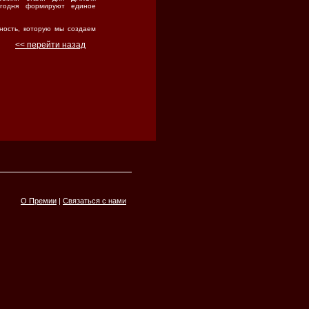
егодня формируют единое
ность, которую мы создаем
<< перейти назад
О Премии
|
Связаться с нами