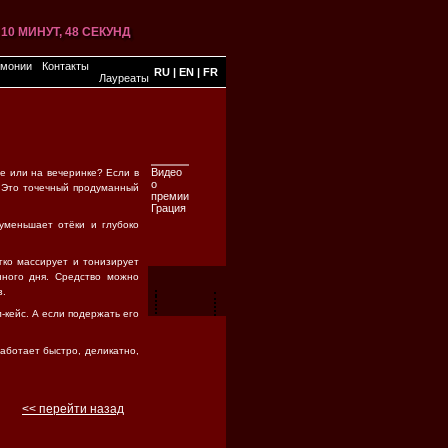
 10 МИНУТ, 48 СЕКУНД
 10 МИНУТ, 48 СЕКУНД
 10 МИНУТ, 48 СЕКУНД
 10 МИНУТ, 48 СЕКУНД
 10 МИНУТ, 48 СЕКУНД
 10 МИНУТ, 48 СЕКУНД
, 10 МИНУТ, 48 СЕКУНД
 10 МИНУТ, 48 СЕКУНД
 10 МИНУТ, 48 СЕКУНД
 10 МИНУТ, 48 СЕКУНД
емонии
Контакты
RU
|
EN
|
FR
Лауреаты
Видео
те или на вечеринке? Если в
о
. Это точечный продуманный
премии
Грация
уменьшает отёки и глубоко
гко массирует и тонизирует
нного дня. Средство можно
з.
л-кейс. А если подержать его
работает быстро, деликатно,
<< перейти назад