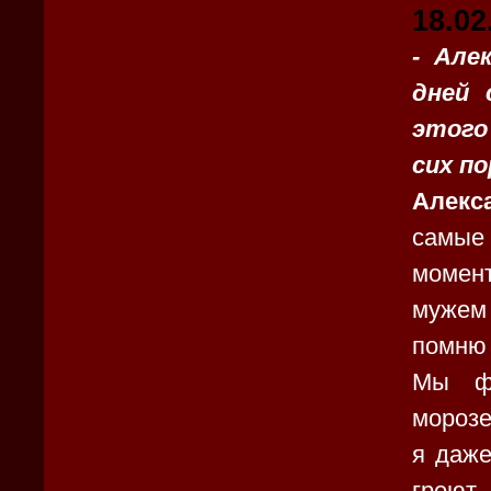
18.02
- Але
дней 
этого
сих по
Алекс
самые 
момент
мужем 
помню 
Мы фо
морозе
я даже
греют