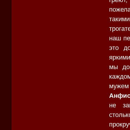
пожел
таки
трогат
наш пе
это д
яркими
мы до
каждом
мужем 
Анфис
не за
столь
прокр