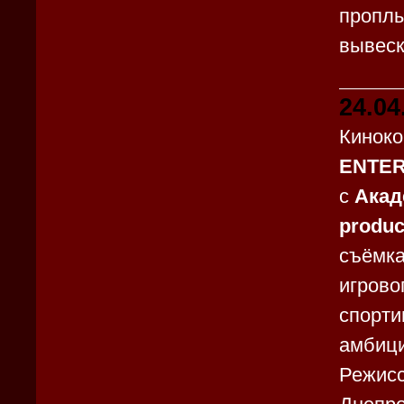
пропл
вывеск
24.04
Кинок
ENTER
с
Акад
produc
съёмка
игрово
спорти
амбици
Режисс