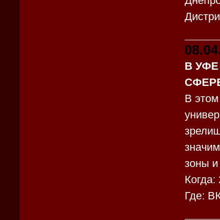
Днепро
Дистр
08.04
В УФЕ
СФЕР
В этом
универ
зрелищ
значим
зоны и
Когда: 
Где: В