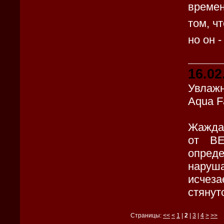
времен
том, ч
но он -
16.02
Увлажн
Aqua F
Жажда 
от BE
опреде
наруш
исчез
стянут
Страницы:
<<
<
1
|
2
|
3
|
4
>
>>