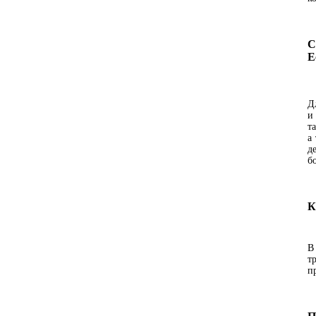
С
Е
Д
и
т
а
д
б
К
В
т
п