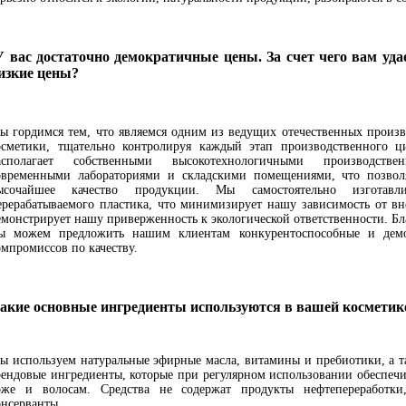
У вас достаточно демократичные цены. За счет чего вам уд
изкие цены?
ы гордимся тем, что являемся одним из ведущих отечественных произв
осметики, тщательно контролируя каждый этап производственного ц
асполагает собственными высокотехнологичными производств
овременными лабораториями и складскими помещениями, что позволя
ысочайшее качество продукции. Мы самостоятельно изготавл
ерерабатываемого пластика, что минимизирует нашу зависимость от в
емонстрирует нашу приверженность к экологической ответственности. Бл
ы можем предложить нашим клиентам конкурентоспособные и дем
омпромиссов по качеству.
акие основные ингредиенты используются в вашей косметик
ы используем натуральные эфирные масла, витамины и пребиотики, а 
рендовые ингредиенты, которые при регулярном использовании обеспеч
оже и волосам. Средства не содержат продукты нефтепереработки
онсерванты.