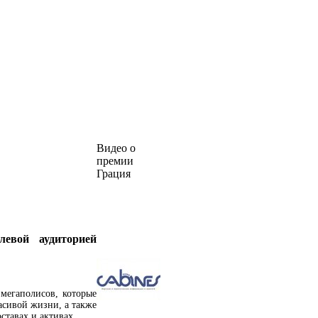
Видео о
премии
Грация
левой аудиторией
мегаполисов, которые
расивой жизни, а также
ставах и активах.