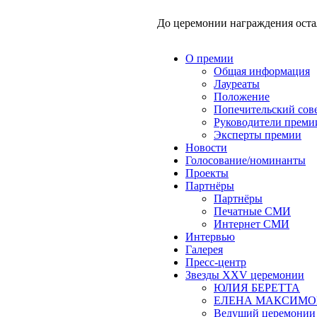
До церемонии награждения оста
О премии
Общая информация
Лауреаты
Положение
Попечительский сов
Руководители преми
Эксперты премии
Новости
Голосование/номинанты
Проекты
Партнёры
Партнёры
Печатные СМИ
Интернет СМИ
Интервью
Галерея
Пресс-центр
Звезды XXV церемонии
ЮЛИЯ БЕРЕТТА
ЕЛЕНА МАКСИМО
Ведущий церемон