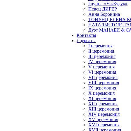
Группа «Уч-Кудук»
Певец ДИГЕР
Анна Боронина
ТОНУНЦ ЕЛЕНА 
НАТАЛЬЯ ТОЛСТА
Дуэт МАНАБИ & С
Контакты
Лауреаты
I церемония
II церемония
III церемония
IV церемония
V церемония
VI церемония
VII церемония
VIII церемония
IX церемония
X церемония
XI церемония
XII церемония
XIII церемония
XIV церемония
XV церемония
XVI церемония
XVII церемония