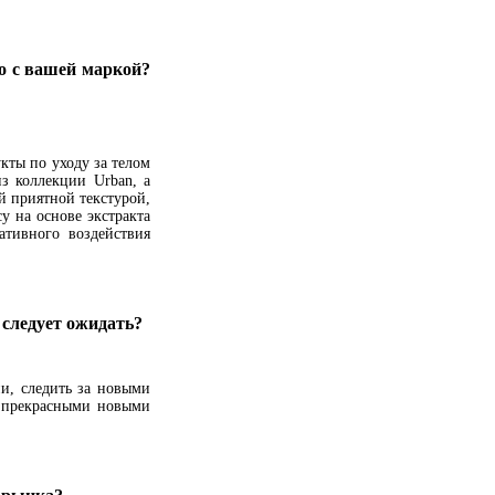
о с вашей маркой?
кты по уходу за телом
из коллекции Urban, а
й приятной текстурой,
у на основе экстракта
ативного воздействия
следует ожидать?
и, следить за новыми
й прекрасными новыми