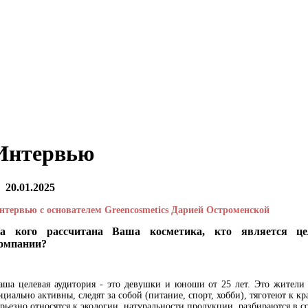
Интервью
20.01.2025
нтервью с основателем Greencosmetics Дарией Остроменской
а кого рассчитана Ваша косметика, кто является це
омпании?
аша целевая аудитория - это девушки и юноши от 25 лет. Это жители 
оциально активны, следят за собой (питание, спорт, хобби), тяготеют к к
ерьезно относятся к экологии, натуральности продукции, разбираются в со