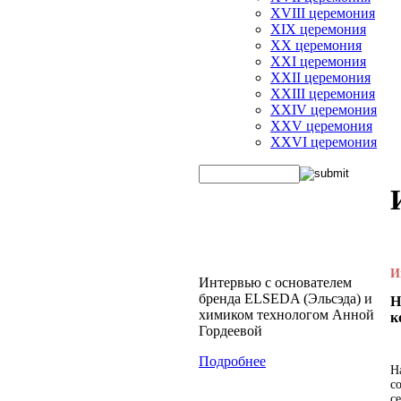
XVIII церемония
XIX церемония
XX церемония
XXI церемония
XXII церемония
XXIII церемония
XXIV церемония
XXV церемония
XXVI церемония
И
Интервью с основателем
бренда ELSEDA (Эльсэда) и
Н
химиком технологом Анной
к
Гордеевой
Подробнее
Н
с
с