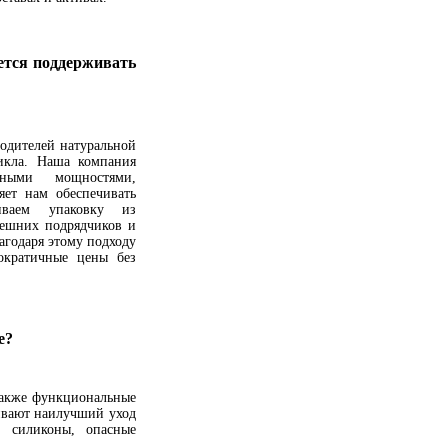
ается поддерживать
одителей натуральной
икла. Наша компания
енными мощностями,
ет нам обеспечивать
иваем упаковку из
нешних подрядчиков и
агодаря этому подходу
ократичные цены без
е?
также функциональные
ивают наилучший уход
, силиконы, опасные