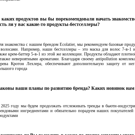
 каких продуктов вы бы порекомендовали начать знакомств
сть ли у вас какие-то продукты-бестселлеры?
ля знакомства с нашим брендом Ecolatier, мы рекомендуем базовые проду
 волосами. Например, наши бестселлеры – это маска для волос 7-в-1 
акже крем-баттер 5-в-1 из этой же коллекции. Продукты обладают плотно
 также невероятными ароматами. Благодаря своему antipollution комплекс
ерева Кротон Лехлера, обеспечивают дополнительную защиту от нег
ольшого города
аковы ваши планы по развитию бренда? Каких новинок нам 
 2025 году мы будем продолжать отслеживать тренды в бьюти-индустри
рендовыми ингредиентами и обязательно порадуем наших покупателе
родуктами