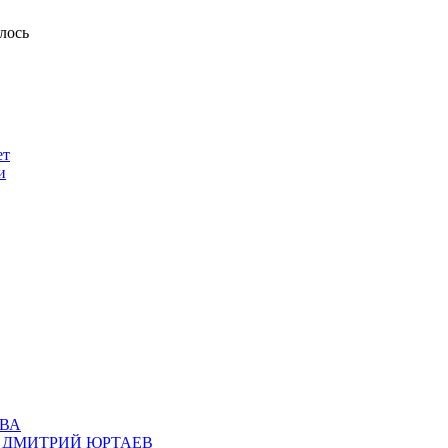
лось
ет
и
ВА
ии ДМИТРИЙ ЮРТАЕВ